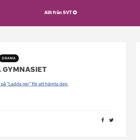
Allt från SVT
DRAMA
 GYMNASIET
ck på ”Ladda ner” för att hämta den.