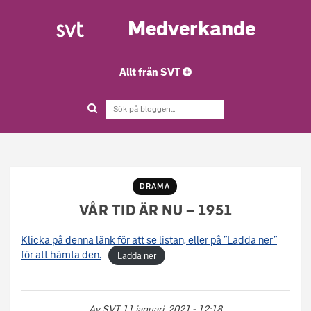
Medverkande
Allt från SVT
DRAMA
VÅR TID ÄR NU – 1951
Klicka på denna länk för att se listan, eller på ”Ladda ner”
för att hämta den.
Ladda ner
Av
SVT
11 januari, 2021 - 12:18