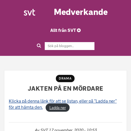
Medverkande
Allt från SVT
DRAMA
JAKTEN PÅ EN MÖRDARE
Klicka på denna länk för att se listan, eller på ”Ladda ner”
för att hämta den.
Ladda ner
Av
SVT
17 november, 2020 - 10:53