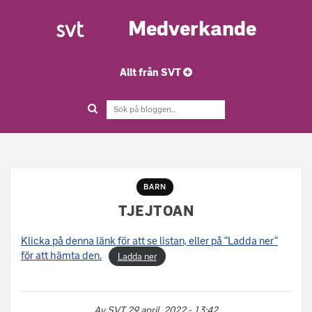
Medverkande
Allt från SVT
BARN
TJEJTOAN
Klicka på denna länk för att se listan, eller på ”Ladda ner”
för att hämta den.
Ladda ner
Av
SVT
29 april, 2022 - 13:42